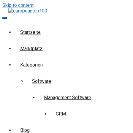
Skip to content
europeantop100
Die Business-Suchmaschine
Startseite
Marktplatz
Kategorien
Software
Management Software
CRM
Blog