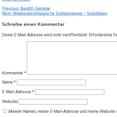
Beitragsnavigation
Previous:
BundID-Seminar
Next:
Mitarbeiterschulung für Digitalisierung – Grundlagen
Schreibe einen Kommentar
Deine E-Mail-Adresse wird nicht veröffentlicht.
Erforderliche F
Kommentar
*
Name
*
E-Mail-Adresse
*
Website
Meinen Namen, meine E-Mail-Adresse und meine Website i