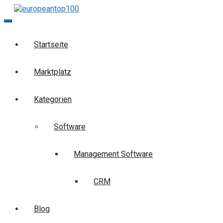
Skip
to
europeantop100
Die Business-Suchmaschine
content
Startseite
Marktplatz
Kategorien
Software
Management Software
CRM
Blog