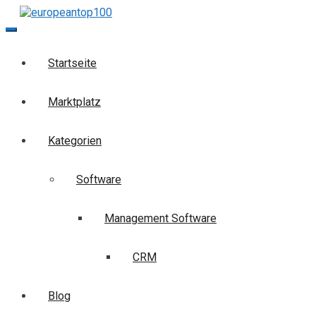
Skip
to
europeantop100
Die Business-Suchmaschine
content
Startseite
Marktplatz
Kategorien
Software
Management Software
CRM
Blog