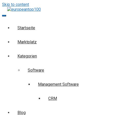
Skip to content
europeantop100
Die Business-Suchmaschine
Startseite
Marktplatz
Kategorien
Software
Management Software
CRM
Blog