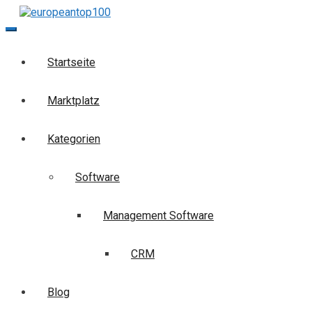
Skip
to
europeantop100
Die Business-Suchmaschine
content
Startseite
Marktplatz
Kategorien
Software
Management Software
CRM
Blog