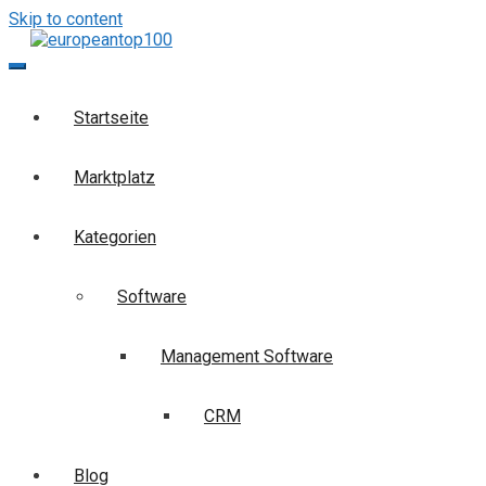
Skip to content
europeantop100
Die Business-Suchmaschine
Startseite
Marktplatz
Kategorien
Software
Management Software
CRM
Blog