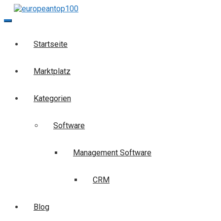
Skip
to
europeantop100
Die Business-Suchmaschine
content
Startseite
Marktplatz
Kategorien
Software
Management Software
CRM
Blog