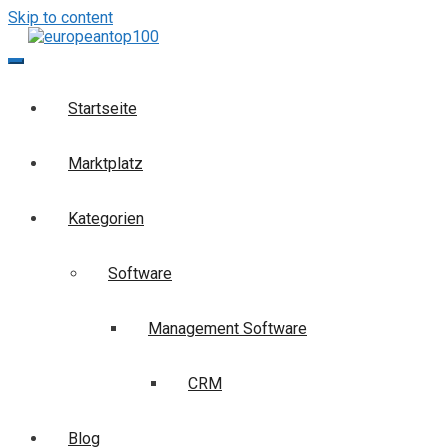
Skip to content
europeantop100
Die Business-Suchmaschine
Startseite
Marktplatz
Kategorien
Software
Management Software
CRM
Blog