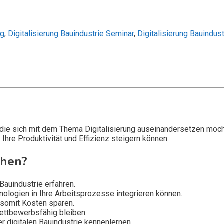
ng
,
Digitalisierung Bauindustrie Seminar
,
Digitalisierung Bauindus
 die sich mit dem Thema Digitalisierung auseinandersetzen möcht
 Ihre Produktivität und Effizienz steigern können.
chen?
Bauindustrie erfahren.
nologien in Ihre Arbeitsprozesse integrieren können.
d somit Kosten sparen.
ettbewerbsfähig bleiben.
r digitalen Bauindustrie kennenlernen.