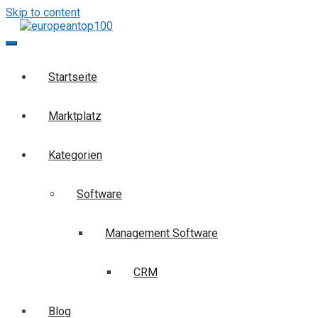
Skip to content
europeantop100
Die Business-Suchmaschine
Startseite
Marktplatz
Kategorien
Software
Management Software
CRM
Blog