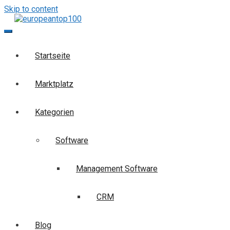
Skip to content
europeantop100
Die Business-Suchmaschine
Startseite
Marktplatz
Kategorien
Software
Management Software
CRM
Blog