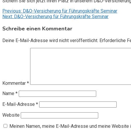
Sichern Sie sich jetzt Ihren Platz in unserem D&O-Versicherun
Beitragsnavigation
Previous:
D&O-Versicherung für Führungskräfte Seminar
Next:
D&O-Versicherung für Führungskräfte Seminar
Schreibe einen Kommentar
Deine E-Mail-Adresse wird nicht veröffentlicht.
Erforderliche F
Kommentar
*
Name
*
E-Mail-Adresse
*
Website
Meinen Namen, meine E-Mail-Adresse und meine Website i