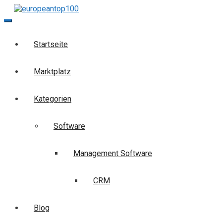
Skip
to
europeantop100
Die Business-Suchmaschine
content
Startseite
Marktplatz
Kategorien
Software
Management Software
CRM
Blog