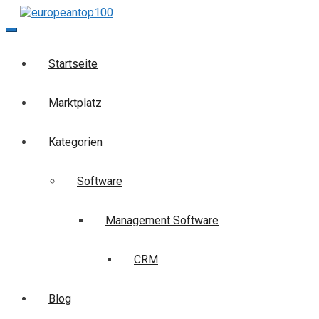
Skip
to
europeantop100
Die Business-Suchmaschine
content
Startseite
Marktplatz
Kategorien
Software
Management Software
CRM
Blog