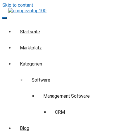
Skip to content
europeantop100
Die Business-Suchmaschine
Startseite
Marktplatz
Kategorien
Software
Management Software
CRM
Blog