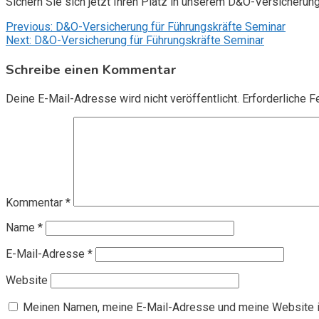
Sichern Sie sich jetzt Ihren Platz in unserem D&O-Versicherun
Beitragsnavigation
Previous:
D&O-Versicherung für Führungskräfte Seminar
Next:
D&O-Versicherung für Führungskräfte Seminar
Schreibe einen Kommentar
Deine E-Mail-Adresse wird nicht veröffentlicht.
Erforderliche F
Kommentar
*
Name
*
E-Mail-Adresse
*
Website
Meinen Namen, meine E-Mail-Adresse und meine Website i