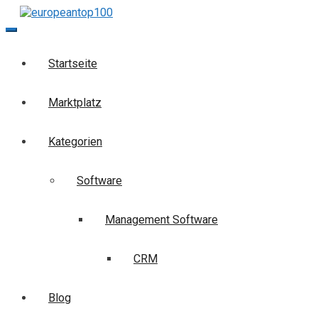
Skip
to
europeantop100
Die Business-Suchmaschine
content
Startseite
Marktplatz
Kategorien
Software
Management Software
CRM
Blog