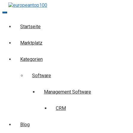
Skip
to
europeantop100
Die Business-Suchmaschine
content
Startseite
Marktplatz
Kategorien
Software
Management Software
CRM
Blog