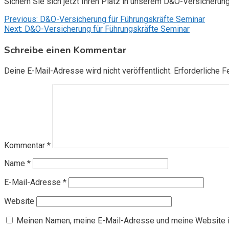
Sichern Sie sich jetzt Ihren Platz in unserem D&O-Versicherun
Beitragsnavigation
Previous:
D&O-Versicherung für Führungskräfte Seminar
Next:
D&O-Versicherung für Führungskräfte Seminar
Schreibe einen Kommentar
Deine E-Mail-Adresse wird nicht veröffentlicht.
Erforderliche F
Kommentar
*
Name
*
E-Mail-Adresse
*
Website
Meinen Namen, meine E-Mail-Adresse und meine Website i